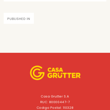
on
size
Navegación
PUBLISHED IN
de
entradas
Casa Grutter S.A
RUC: 80000447-7
Codigo Postal: 110328