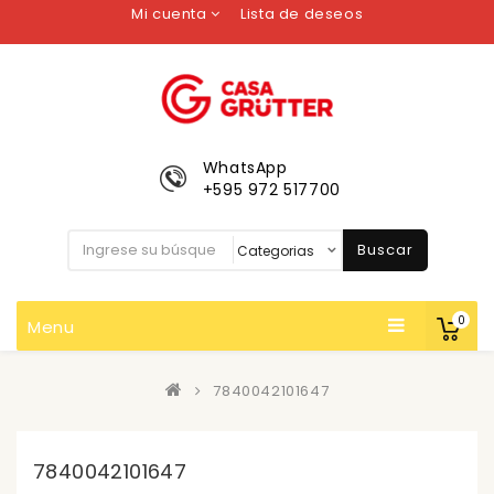
Mi cuenta
Lista de deseos
WhatsApp
+595 972 517700
Buscar
0
Menu
7840042101647
7840042101647