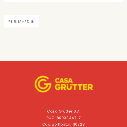
on
size
Navegación
PUBLISHED IN
de
entradas
Casa Grutter S.A
RUC: 80000447-7
Codigo Postal: 110328