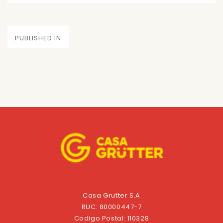
on
size
Navegación
PUBLISHED IN
de
entradas
Casa Grutter S.A
RUC: 80000447-7
Codigo Postal: 110328