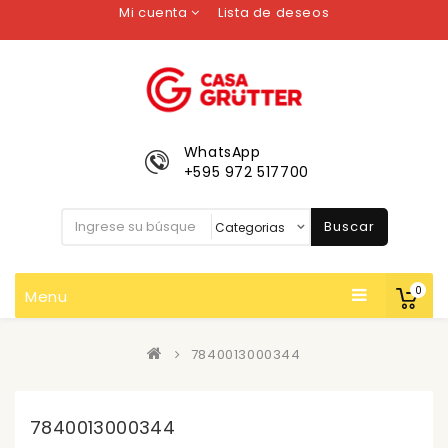
Mi cuenta
Lista de deseos
WhatsApp
+595 972 517700
Buscar
0
Menu
7840013000344
7840013000344