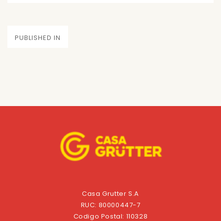
on
size
Navegación
PUBLISHED IN
de
entradas
Casa Grutter S.A
RUC: 80000447-7
Codigo Postal: 110328