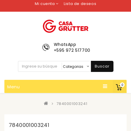
Mi cuenta
Lista de deseos
WhatsApp
+595 972 517700
Buscar
0
Menu
7840001003241
7840001003241