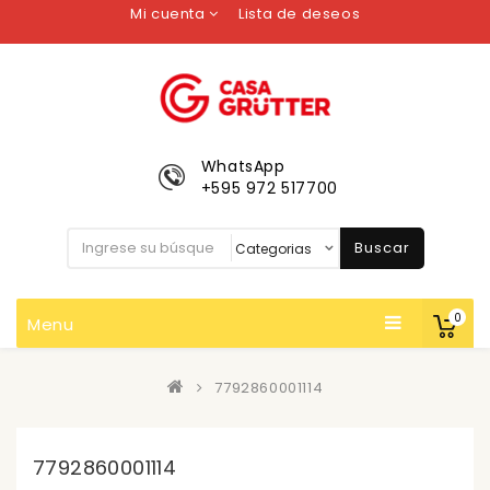
Mi cuenta
Lista de deseos
WhatsApp
+595 972 517700
Buscar
0
Menu
7792860001114
7792860001114