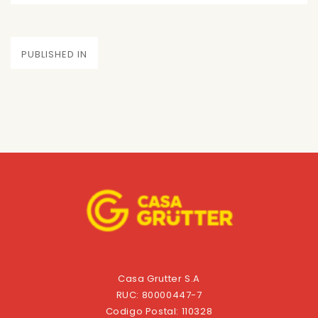
on
size
Navegación
PUBLISHED IN
de
entradas
Casa Grutter S.A
RUC: 80000447-7
Codigo Postal: 110328