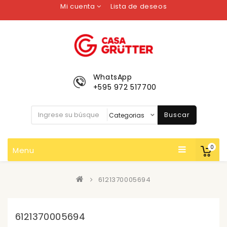
Mi cuenta
Lista de deseos
WhatsApp
+595 972 517700
Buscar
0
Menu
6121370005694
6121370005694