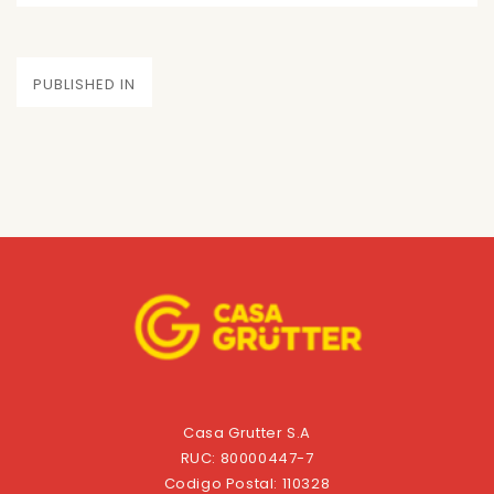
on
size
Navegación
PUBLISHED IN
de
entradas
Casa Grutter S.A
RUC: 80000447-7
Codigo Postal: 110328