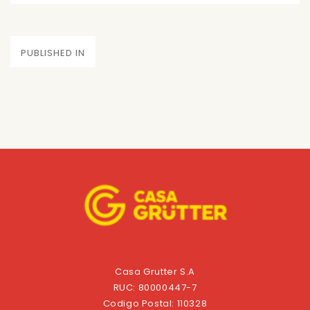
on
size
Navegación
PUBLISHED IN
de
entradas
Casa Grutter S.A
RUC: 80000447-7
Codigo Postal: 110328