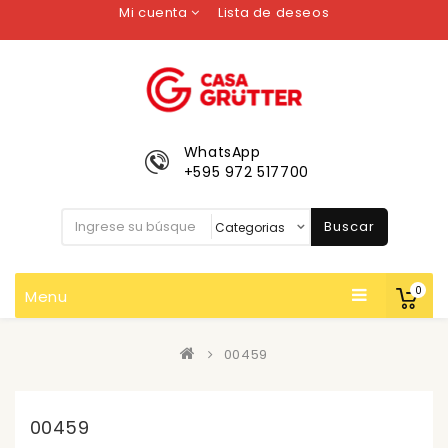
Mi cuenta
Lista de deseos
WhatsApp
+595 972 517700
Buscar
0
Menu
00459
00459